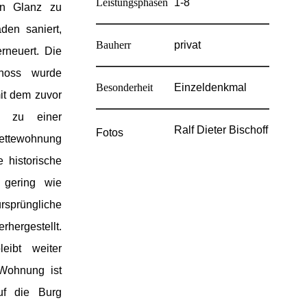
Leistungsphasen
1-8
en Glanz zu
den saniert,
Bauherr
privat
rneuert. Die
hoss wurde
Besonderheit
Einzeldenkmal
t dem zuvor
s zu einer
Ralf Dieter Bischoff
Fotos
tewohnung
e historische
 gering wie
rsprüngliche
hergestellt.
eibt weiter
 Wohnung ist
uf die Burg