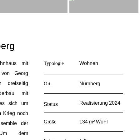
berg
ohnhaus mit
Typologie
Wohnen
9 von Georg
 dreiseitig
Ort
Nürnberg
aderbau mit
Realisierung 2024
 es sich um
Status
 Krieg noch
Größe
134 m² WoFl
nsemble der
. Um dem