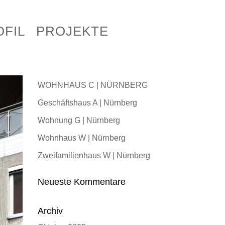
PROFIL
PROJEKTE
OFIL
OFIL
PROJEKTE
PROJEKTE
ALLE
GEWERBE
WOHNEN
SANIE
Neueste Beiträge
WOHNHAUS C | NÜRNBERG
Geschäftshaus A | Nürnberg
Wohnung G | Nürnberg
Wohnhaus W | Nürnberg
Zweifamilienhaus W | Nürnberg
Neueste Kommentare
Archiv