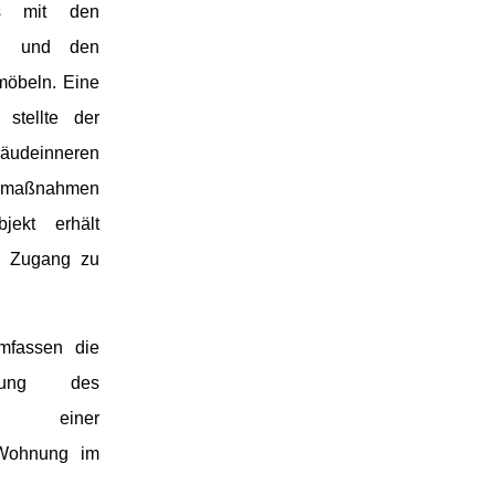
s mit den
rn und den
möbeln. Eine
stellte der
bäudeinneren
umaßnahmen
jekt erhält
n Zugang zu
umfassen die
erung des
ie einer
 Wohnung im