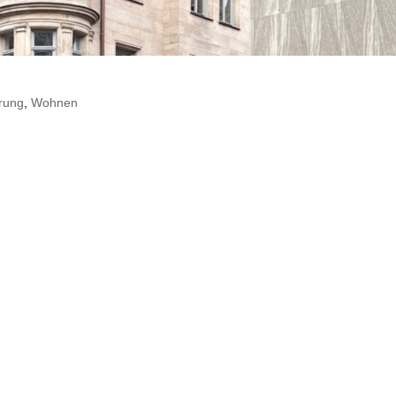
g
rung
,
Wohnen