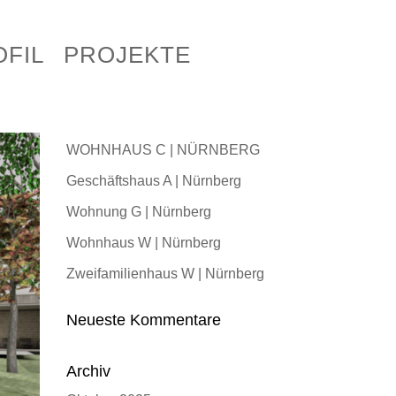
PROFIL
PROJEKTE
OFIL
OFIL
OFIL
OFIL
OFIL
OFIL
PROJEKTE
PROJEKTE
PROJEKTE
PROJEKTE
PROJEKTE
PROJEKTE
ALLE
GEWERBE
WOHNEN
SANIE
Neueste Beiträge
WOHNHAUS C | NÜRNBERG
Geschäftshaus A | Nürnberg
Wohnung G | Nürnberg
Wohnhaus W | Nürnberg
Zweifamilienhaus W | Nürnberg
Neueste Kommentare
Archiv