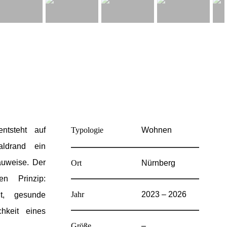
ntsteht auf
Typologie
Wohnen
ldrand ein
auweise. Der
Ort
Nürnberg
en Prinzip:
Jahr
2023 – 2026
it, gesunde
hkeit eines
Größe
–