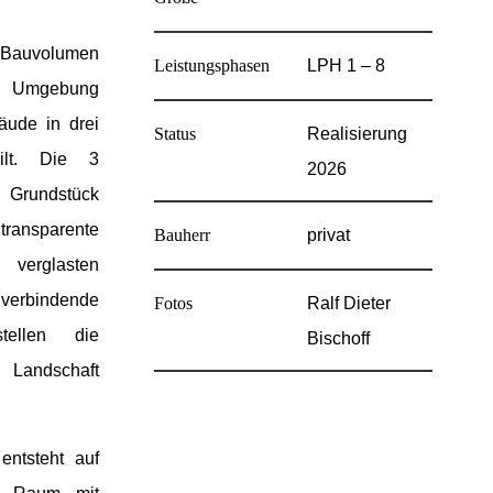
Bauvolumen
Leistungsphasen
LPH 1 – 8
ge Umgebung
äude in drei
Status
Realisierung
eilt. Die 3
2026
 Grundstück
transparente
Bauherr
privat
verglasten
verbindende
Fotos
Ralf Dieter
ellen die
Bischoff
 Landschaft
ntsteht auf