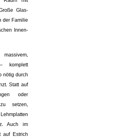
er Raum mit
Große Glas-
 der Familie
schen Innen-
 massivem,
– komplett
o nötig durch
zt. Statt auf
sungen oder
 zu setzen,
Lehmplatten
z. Auch im
auf Estrich